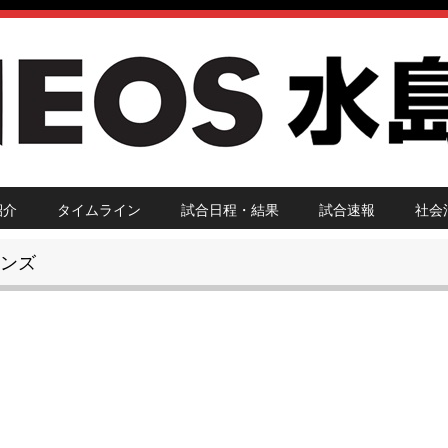
紹介
タイムライン
試合日程・結果
試合速報
社会
ェンズ