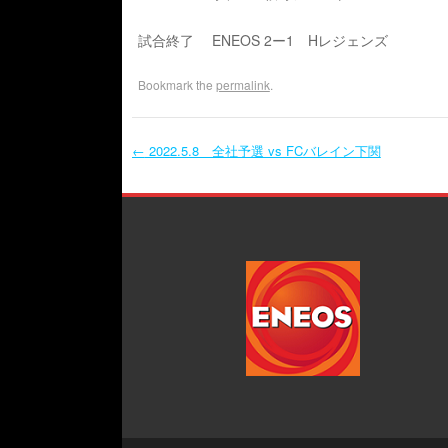
試合終了 ENEOS 2ー1 Hレジェンズ
Bookmark the
permalink
.
←
2022.5.8 全社予選 vs FCバレイン下関
Post navigation