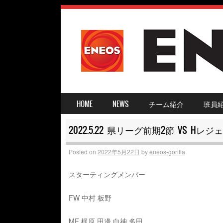
SKIP TO CONTENT
HOME
NEWS
チーム紹介
班員
MENU ≡
2022.5.22 県リーグ前期2節 VS Hレジ
Posted on
2022年5月22日
by
eneos-gorilla
スターティングメンバー
FW 中村 板野
MF 梶原 田邊 白神 多田