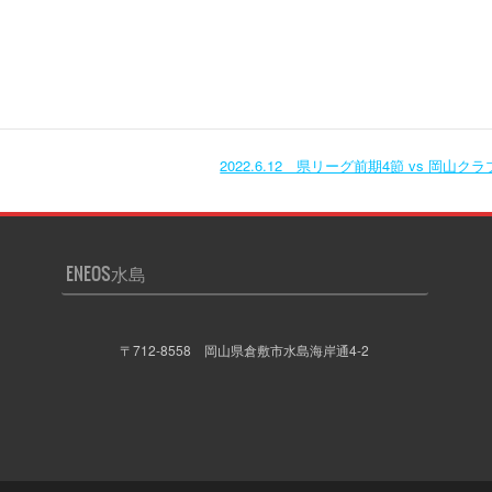
2022.6.12 県リーグ前期4節 vs 岡山ク
ENEOS水島
〒712-8558 岡山県倉敷市水島海岸通4-2