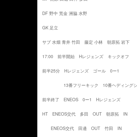
DF 野中 荒金 洲脇 水野
GK 足立
サブ 水畑 青井 竹田 藤定 小林 朝原拓 岩下
17:00 前半開始 Hレジェンズ キックオフ
前半25分 Hレジェンズ ゴール 0ー1
13番フリーキック 10番ヘディングシ
前半終了 ENEOS 0ー1 Hレジェンズ
HT ENEOS交代 多田 OUT 朝原拓 IN
ENEOS交代 田邊 OUT 竹田 IN