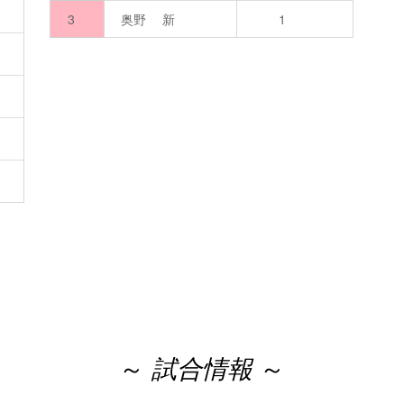
）
3
奥野 新
1
）
）
）
～
試合情報
～