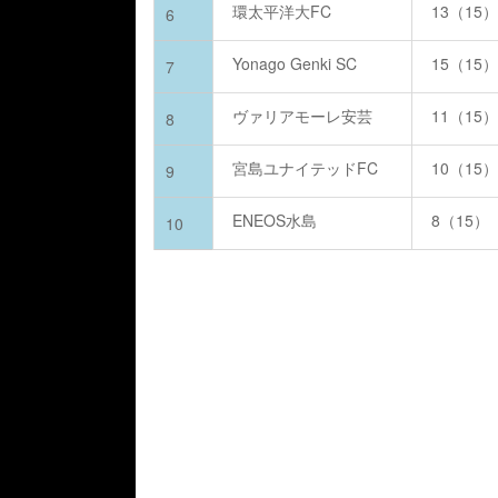
環太平洋大FC
13（15
6
Yonago Genki SC
15（15
7
ヴァリアモーレ安芸
11（15
8
宮島ユナイテッドFC
10（15
9
ENEOS水島
8（15）
10