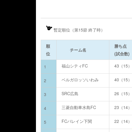
暫定順位（第15節 終了時）
順
勝ち点
チーム名
位
(試合数)
福山シティFC
43（15
1
ベルガロッソいわみ
40（15
2
SRC広島
26（15
3
三菱自動車水島FC
23（14
4
FCバレイン下関
22（14
5