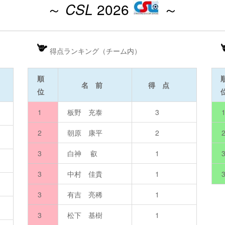
～
CSL
2026
～
得点ランキング（チーム内）
順
名 前
得 点
位
）
1
板野 充泰
3
2
朝原 康平
2
）
3
白神 叡
1
）
3
中村 佳貴
1
）
3
有吉 亮稀
1
）
3
松下 基樹
1