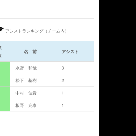
アシストランキング（チーム内）
順
名 前
アシスト
位
1
水野 和哉
3
2
松下 基樹
2
3
中村 佳貴
1
3
板野 充泰
1