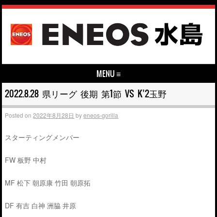
MENU ≡
Skip to content
2022.8.28 県リーグ 後期 第1節 VS K’2玉野
Posted on
2022年8月28日
by
eneos-gorilla
スターティングメンバー
FW 板野 中村
MF 松下 朝原康 竹田 朝原拓
DF 有吉 白神 洲脇 井原