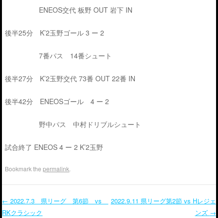
ENEOS交代 板野 OUT 岩下 IN
後半25分 K’2玉野ゴール 3 ー 2
7番パス 14番シュート
後半27分 K’2玉野交代 73番 OUT 22番 IN
後半42分 ENEOSゴール 4 ー 2
野中パス 中村ドリブルシュート
試合終了 ENEOS 4 ー 2 K’2玉野
Bookmark the
permalink
.
←
2022.7.3 県リーグ 第6節 vs
2022.9.11 県リーグ第2節 vs Hレジェ
RKクラシック
ンズ
→