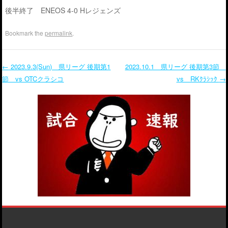
後半終了 ENEOS 4-0 Hレジェンズ
Bookmark the
permalink
.
←
2023.9.3(Sun) 県リーグ 後期第1
2023.10.1 県リーグ 後期第3節
節 vs OTCクラシコ
vs RKｸﾗｼｯｸ
→
Post navigation