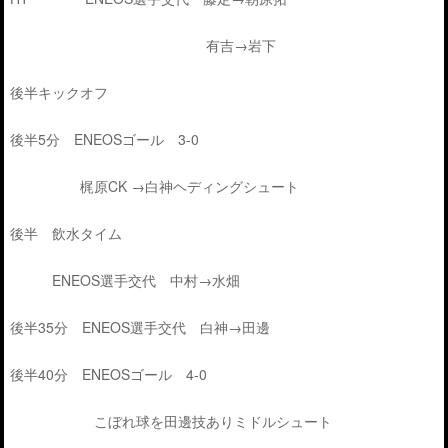
有吉→岩下
後半キックオフ
後半5分 ENEOSゴール 3-0
梶原CK →白神ヘディングシュート
後半 飲水タイム
ENEOS選手交代 中村→水畑
後半35分 ENEOS選手交代 白神→田邊
後半40分 ENEOSゴール 4-0
こぼれ球を田邊技ありミドルシュート