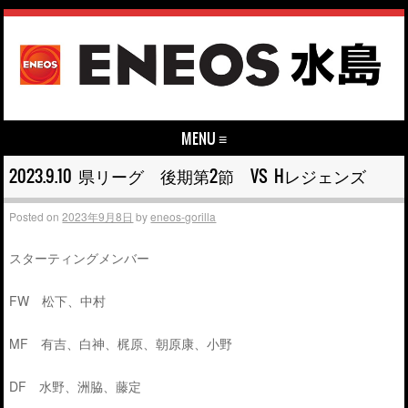
MENU ≡
Skip to content
2023.9.10 県リーグ 後期第2節 VS Hレジェンズ
Posted on
2023年9月8日
by
eneos-gorilla
スターティングメンバー
FW 松下、中村
MF 有吉、白神、梶原、朝原康、小野
DF 水野、洲脇、藤定