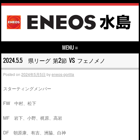
MENU ≡
Skip to content
2024.5.5 県リーグ 第2節 VS フェノメノ
Posted on
2024年5月5日
by
eneos-gorilla
スターティングメンバー
FW 中村、松下
MF 岩下、小野、梶原、高岩
DF 朝原康、有吉、洲脇、白神