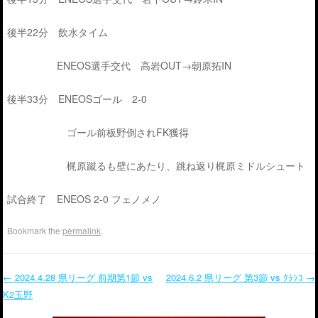
後半22分 飲水タイム
ENEOS選手交代 高岩OUT→朝原拓IN
後半33分 ENEOSゴール 2-0
ゴール前板野倒されFK獲得
梶原蹴るも壁にあたり、跳ね返り梶原ミドルシュート
試合終了 ENEOS 2-0 フェノメノ
Bookmark the
permalink
.
←
2024.4.28 県リーグ 前期第1節 vs
2024.6.2 県リーグ 第3節 vs ｸﾗｼｺ
→
K2玉野
Post navigation