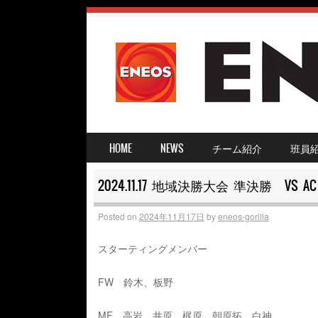
SKIP TO CONTENT
HOME
NEWS
チーム紹介
班員
MENU ≡
2024.11.17 地域決勝大会 準決勝 VS AC
Posted on
2024年11月17日
by
eneos-gorilla
スターティングメンバー
FW 鈴木、板野
MF 高岩、井原、梶原、朝原拓、白神