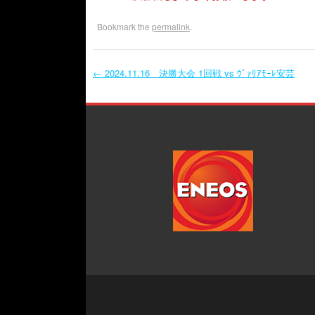
Bookmark the
permalink
.
←
2024.11.16 決勝大会 1回戦 vs ｳﾞｧﾘｱﾓｰﾚ安芸
Post navigation