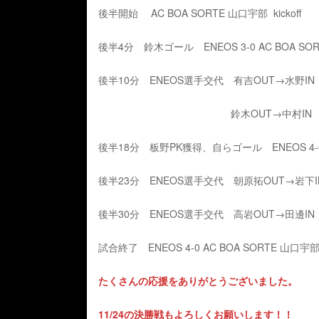
後半開始 AC BOA SORTE 山口宇部 kickoff
後半4分 鈴木ゴール ENEOS 3-0 AC BOA SO
後半10分 ENEOS選手交代 有吉OUT→水野IN
鈴木OUT→中村IN
後半18分 板野PK獲得、自らゴール ENEOS 4-0 
後半23分 ENEOS選手交代 朝原拓OUT→岩下I
後半30分 ENEOS選手交代 高岩OUT→田邊IN
試合終了 ENEOS 4-0 AC BOA SORTE 山口宇
たくさんの応援をありがとうございました。
11/24の決勝戦もよろしくお願いします！！