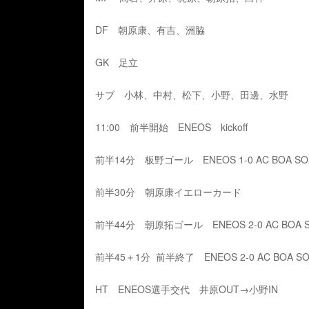
DF 朝原康、有吉、洲脇
GK 足立
サブ 小林、中村、松下、小野、田邊、水野
11:00 前半開始 ENEOS kickoff
前半14分 板野ゴール ENEOS 1-0 AC BOA S
前半30分 朝原康イエローカード
前半44分 朝原拓ゴール ENEOS 2-0 AC BOA 
前半45＋1分 前半終了 ENEOS 2-0 AC BOA S
HT ENEOS選手交代 井原OUT→小野IN