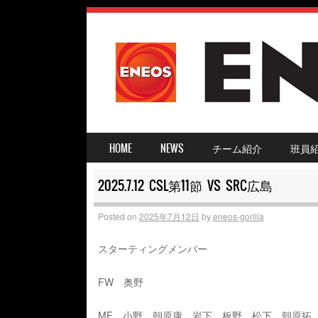
SKIP TO CONTENT
HOME
NEWS
チーム紹介
班員
MENU ≡
2025.7.12 CSL第11節 VS SRC広島
Posted on
2025年7月12日
by
eneos-gorilla
スターティングメンバー
FW 奥野
MF 小野、朝原康、岩下、板野、松下、朝原拓