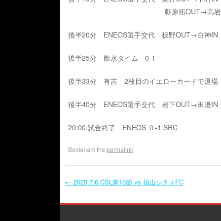
朝原拓OUT→高岩I
後半20分 ENEOS選手交代 板野OUT→白神IN
後半25分 飲水タイム 0-1
後半33分 有吉 2枚目のイエローカードで退場
後半40分 ENEOS選手交代 岩下OUT→田邊IN
20:00 試合終了 ENEOS ０-1 SRC
Bookmark the
permalink
.
←
2025.7.6 CSL第10節 vs 福山シティFC
Post navigation