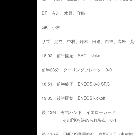
DF 有吉、水野、守時
GK 小林
サブ 足立、中村、鈴木、田邊、白神、高岩、荒
18:02 前半開始 SRC kickoff
前半23分 クーリングブレーク 0-0
18:51 前半終了 ENEOS 0-0 SRC
19:05 後半開始 ENEOS kickoff
後半3分 有吉ハンド イエローカード
そのPKを決められ失点 0-1
後半10分 ENEOS選手交代 奥野OUT→中村IN