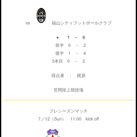
vs
福山シティフットボールクラブ
● 1 － 8
前半 0 － 2
後半 1 － 4
3本目 0 － 2
得点者 ： 梶原
笠岡陸上競技場
プレシーズンマッチ
7／12（Sun） 11:00 kick off