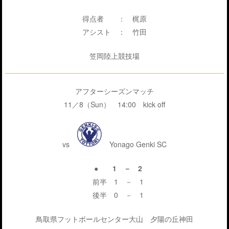
得点者 ： 梶原
アシスト ： 竹田
笠岡陸上競技場
アフターシーズンマッチ
11／8（Sun） 14:00 kick off
vs
Yonago Genki SC
● 1 － 2
前半 1 － 1
後半 0 － 1
鳥取県フットボールセンター大山 夕陽の丘神田