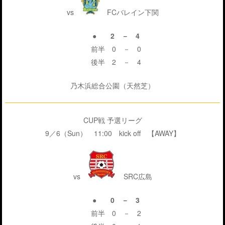
vs
FCバレイン下関
● 2 － 4
前半 0 － 0
後半 2 － 4
乃木浜総合公園（天然芝）
CUP戦 予選リーグ
9／6（Sun） 11:00 kick off 【AWAY】
vs
SRC広島
● 0 － 3
前半 0 － 2