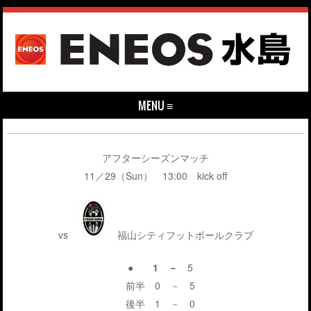
MENU ≡
Skip to content
アフターシーズンマッチ
11／29（Sun） 13:00 kick off
vs
福山シティフットボールクラブ
● 1 －
5
前半 0 － 5
後半 1 － 0