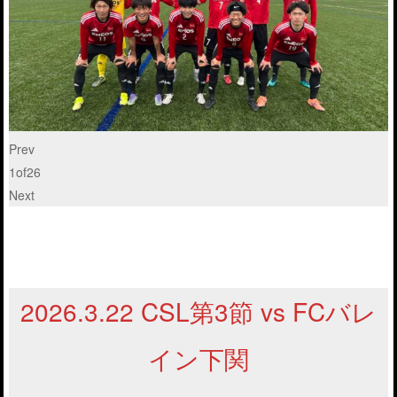
Prev
1
of
26
Next
2026.3.22 CSL第3節 vs FCバレ
イン下関