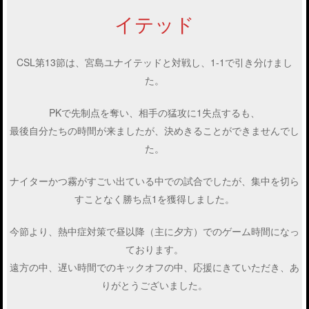
イテッド
CSL第13節は、宮島ユナイテッドと対戦し、1-1で引き分けまし
た。
PKで先制点を奪い、相手の猛攻に1失点するも、
最後自分たちの時間が来ましたが、決めきることができませんでし
た。
ナイターかつ霧がすごい出ている中での試合でしたが、集中を切ら
すことなく勝ち点1を獲得しました。
今節より、熱中症対策で昼以降（主に夕方）でのゲーム時間になっ
ております。
遠方の中、遅い時間でのキックオフの中、応援にきていただき、あ
りがとうございました。