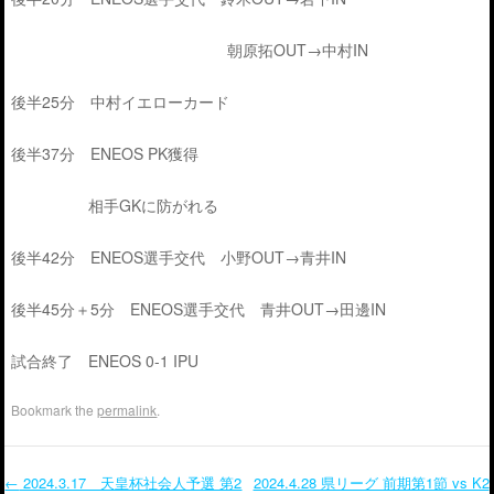
朝原拓OUT→中村IN
後半25分 中村イエローカード
後半37分 ENEOS PK獲得
相手GKに防がれる
後半42分 ENEOS選手交代 小野OUT→青井IN
後半45分＋5分 ENEOS選手交代 青井OUT→田邊IN
試合終了 ENEOS 0-1 IPU
Bookmark the
permalink
.
←
2024.3.17 天皇杯社会人予選 第2
2024.4.28 県リーグ 前期第1節 vs K2