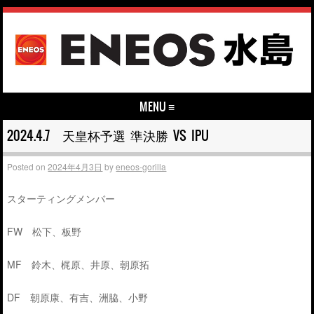
MENU ≡
Skip to content
2024.4.7 天皇杯予選 準決勝 VS IPU
Posted on
2024年4月3日
by
eneos-gorilla
スターティングメンバー
FW 松下、板野
MF 鈴木、梶原、井原、朝原拓
DF 朝原康、有吉、洲脇、小野