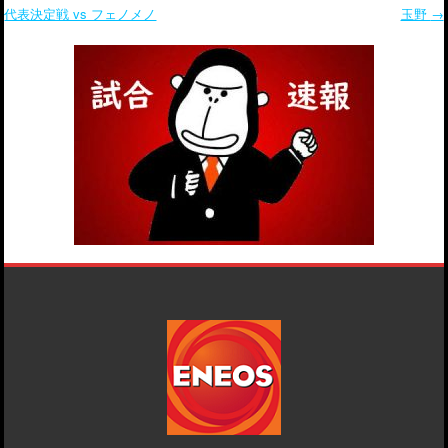
代表決定戦 vs フェノメノ
玉野
→
Post navigation