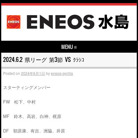
MENU ≡
Skip to content
2024.6.2 県リーグ 第3節 VS ｸﾗｼｺ
Posted on
2024年6月1日
by
eneos-gorilla
スターティングメンバー
FW 松下、中村
MF 鈴木、高岩、白神、梶原
DF 朝原康、有吉、洲脇、井原