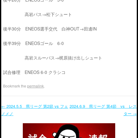
高岩パス→松下シュート
後半30分 ENEOS選手交代 白神OUT→田邊IN
後半39分 ENEOSゴール 6-0
高岩スルーパス→梶原抜け出しシュート
試合修理 ENEOS 6-0 クラシコ
Bookmark the
permalink
.
←
2024.5.5 県リーグ 第2節 vs フェ
2024.6.9 県リーグ 第4節 vs レス
ノメノ
ター
→
Post navigation