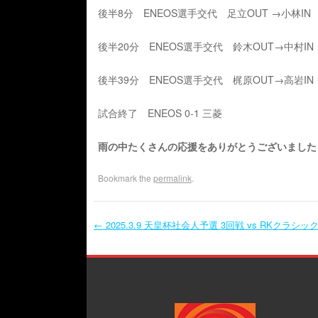
後半8分 ENEOS選手交代 足立OUT →小林IN
後半20分 ENEOS選手交代 鈴木OUT→中村IN
後半39分 ENEOS選手交代 梶原OUT→高岩IN
試合終了 ENEOS 0-1 三菱
雨の中たくさんの応援をありがとうございました
Bookmark the
permalink
.
←
2025.3.9 天皇杯社会人予選 3回戦 vs RKクラシッ
Post navigation