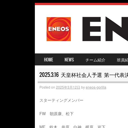
SKIP TO CONTENT
HOME
NEWS
チーム紹介
班員
MENU ≡
2025.3.16 天皇杯社会人予選 第一代
Posted on
2025年3月12日
by
eneos-gorilla
スターティングメンバー
FW 朝原康、松下
MF 鈴木、井原、白神、梶原、岩下