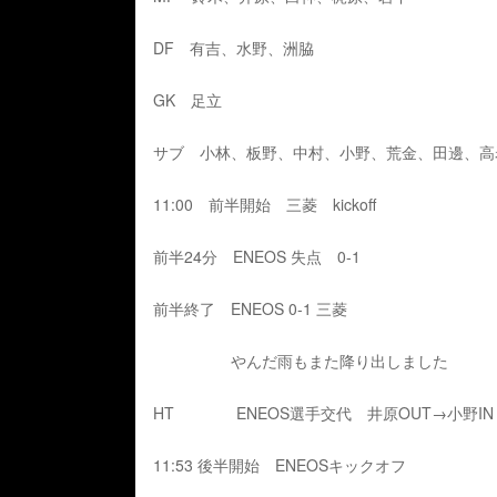
DF 有吉、水野、洲脇
GK 足立
サブ 小林、板野、中村、小野、荒金、田邊、高
11:00 前半開始 三菱 kickoff
前半24分 ENEOS 失点 0-1
前半終了 ENEOS 0-1 三菱
やんだ雨もまた降り出しました
HT ENEOS選手交代 井原OUT→小野IN
11:53 後半開始 ENEOSキックオフ