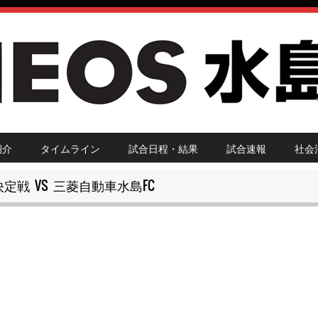
紹介
タイムライン
試合日程・結果
試合速報
社会
表決定戦 VS 三菱自動車水島FC