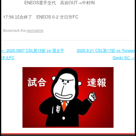
ENEOS選手交代 高岩OUT→中村IN
17:56 試合終了 ENEOS 0-2 廿日市FC
Bookmark the
permalink
.
←
2025.0907 CSL第15節 vs 環太平
2025.9.21 CSL第17節 vs Yonago
洋大FC
Genki SC
→
Post navigation