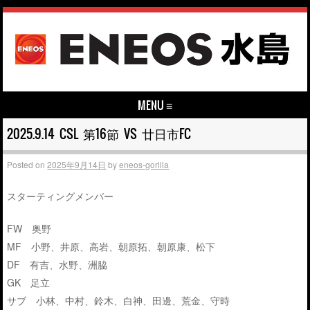
MENU ≡
Skip to content
2025.9.14 CSL 第16節 VS 廿日市FC
Posted on
2025年9月14日
by
eneos-gorilla
スターティングメンバー
FW 奥野
MF 小野、井原、高岩、朝原拓、朝原康、松下
DF 有吉、水野、洲脇
GK 足立
サブ 小林、中村、鈴木、白神、田邊、荒金、守時