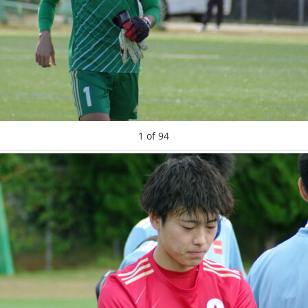
1
of
94