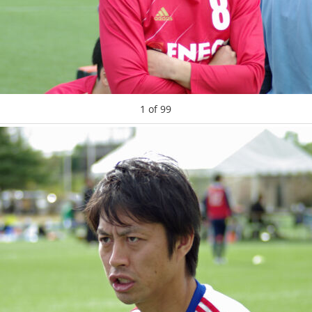
1
of
99