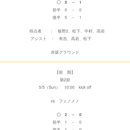
〇 5 － 1
前半 0 － 0
後半 5 － 1
得点者 ： 板野2、松下、中村、高岩
アシスト ： 有吉、高岩、松下
赤坂グラウンド
【前 期】
第2節
5/5（Sun） 10:00 kick off
vs フェノメノ
〇 2 － 0
前半 1 － 0
後半 1 － 0