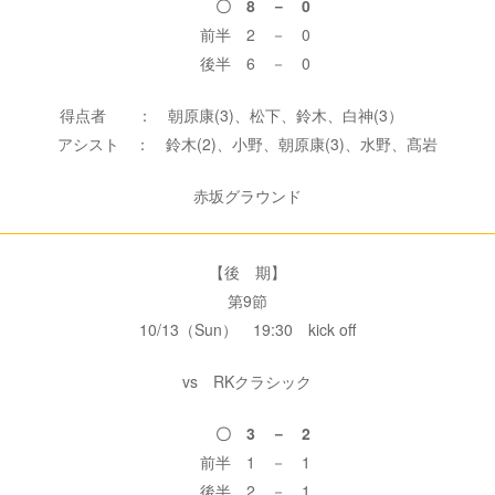
〇 8 － 0
前半 2 － 0
後半 6 － 0
得点者 ： 朝原康(3)、松下、鈴木、白神(3）
アシスト ： 鈴木(2)、小野、朝原康(3)、水野、髙岩
赤坂グラウンド
【後 期】
第9節
10/13（Sun） 19:30 kick off
vs RKクラシック
〇 3 － 2
前半 1 － 1
後半 2 － 1