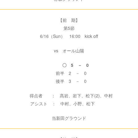
【前 期】
第5節
6/16（Sun） 16:00 kick off
vs オール山陽
〇 5 － 0
前半 2 － 0
後半 3 － 0
得点者 ： 髙岩、岩下、松下(2)、中村
アシスト ： 中村、小野、松下
当新田グラウンド