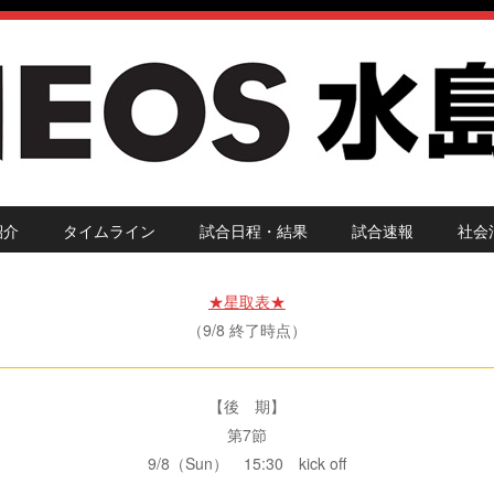
紹介
タイムライン
試合日程・結果
試合速報
社会
★星取表★
（9/8 終了時点）
【後 期】
第7節
9/8（Sun） 15:30 kick off