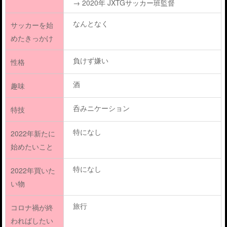
→ 2020年 JXTGサッカー班監督
なんとなく
サッカーを始
めたきっかけ
負けず嫌い
性格
酒
趣味
呑みニケーション
特技
特になし
2022年新たに
始めたいこと
特になし
2022年買いた
い物
旅行
コロナ禍が終
わればしたい