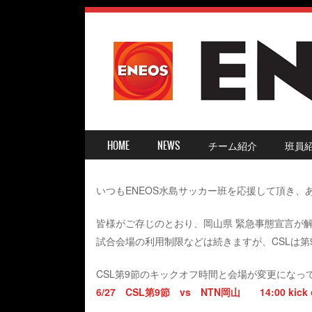
SKIP TO CONTENT
HOME
NEWS
チーム紹介
班員
MENU ≡
いつもENEOS水島サッカー班を応援して頂き、
皆様がご存じのとおり、岡山県 緊急事態宣言が解
試合会場の利用制限などは続きますが、CSLは第
CSL第9節のキックオフ時間と会場が変更になっ
6/27 CSL第9節 vs NTN岡山 14:00 