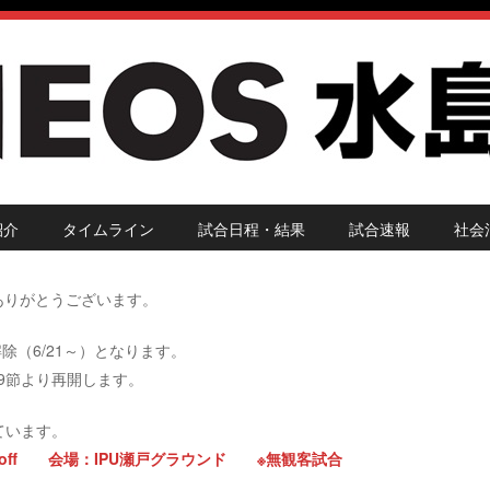
紹介
タイムライン
試合日程・結果
試合速報
社会
ありがとうございます。
除（6/21～）となります。
9節より再開します。
ています。
kick off 会場：IPU瀬戸グラウンド ※無観客試合