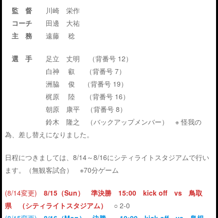
監 督
川崎 栄作
コーチ
田邊 大祐
主 務
遠藤 稔
選 手
足立 丈明 （背番号 12）
白神 叡 （背番号 7）
洲脇 俊 （背番号 19）
梶原 陸 （背番号 16）
朝原 康平 （背番号 8）
鈴木 隆之 （バックアップメンバー） ※ 怪我の
為、差し替えになりました。
日程につきましては、8/14～8/16にシティライトスタジアムで行い
ます。（無観客試合） ※70分ゲーム
(8/14変更)
8/15（Sun） 準決勝 15:00 kick off vs 鳥取
県 （シティライトスタジアム）
○ 2-0