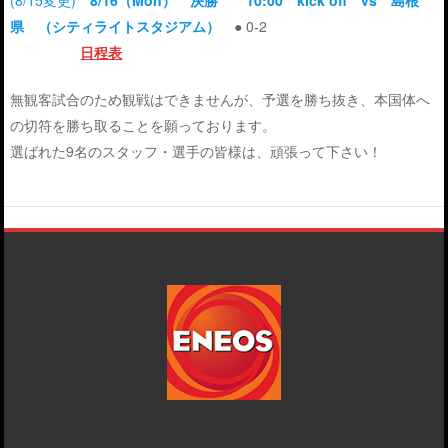
(8/15変更)
8/16（Mon） 決勝 10:00 kick off vs 島根
県 （シティライトスタジアム）
● 0-2
日程表
無観客試合のため観戦はできませんが、予選を勝ち抜き、本国体へ
の切符を勝ち取ることを願っております。
選ばれた9名のスタッフ・選手の皆様は、頑張って下さい！