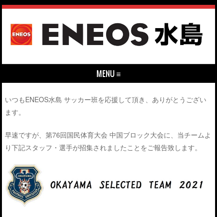
MENU ≡
Skip to content
いつもENEOS水島 サッカー班を応援して頂き、ありがとうござい
ます。
早速ですが、第76回国民体育大会 中国ブロック大会に、当チームよ
り下記スタッフ・選手が招集されましたことをご報告致します。